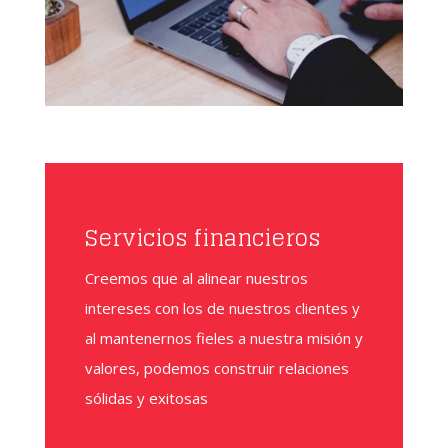
Servicios financieros
Creemos que al alinear nuestros
intereses con los de nuestros clientes y
al mantenernos fieles a nuestra misión y
valores, podemos construir relaciones
sólidas y exitosas