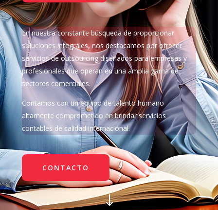
En nuestra constante búsqueda de proporcionar
soluciones integrales, nos destacamos por ofrecer
servicios de outsourcing diseñados para empresas y
profesionales que operan en una amplia gama de
sectores comerciales
.
Contamos con un equipo de talento humano
altamente comprometido en brindar servicios
contables de calidad internacional.
CONTACTO
"